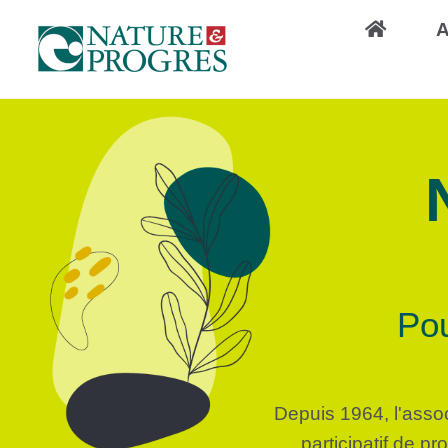
Aller
A
au
contenu
principal
Pou
Depuis 1964, l'asso
participatif de p