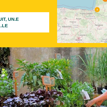
T, UN.E
.LE