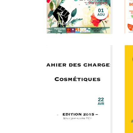
01
AOU
L'Aude a la Bio
22
AVR
Et si vous regardiez
du côté des
cosmétiques N&P ?