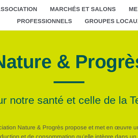
SSOCIATION
MARCHÉS ET SALONS
ME
PROFESSIONNELS
GROUPES LOCAU
Nature & Progrè
r notre santé et celle de la T
ciation Nature & Progrès propose et met en œuvre un 
roduction et de consommation qu’elle intègre dans un 