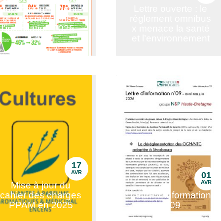
accompagnements
Lettre ouverte : le
et transmissions à
règlement omnibus
l'installation 2025 -
x menace la santé
Civam
et l’environnement
17
AVR
01
AVR
Mise à jour du
cahier des charges
Lettre d'information
PPAM en 2025
n°09