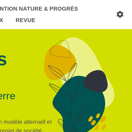
NTION NATURE & PROGRÈS
X
REVUE
s
erre
modèle alternatif et
projet de société.