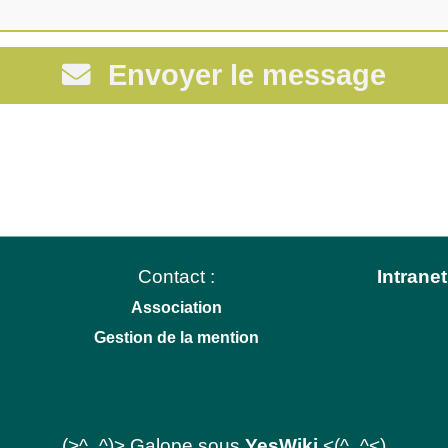
Envoyer le message
Contact :
Intranet
Association
Gestion de la mention
(>^_^)> Galope sous
YesWiki
<(^_^<)