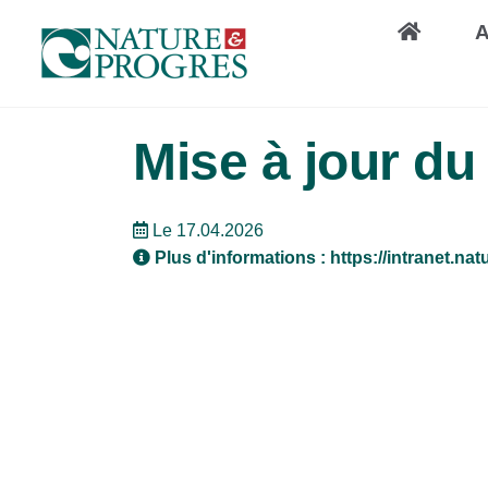
Aller
A
au
contenu
principal
Mise à jour d
Le 17.04.2026
Plus d'informations :
https://intranet.na