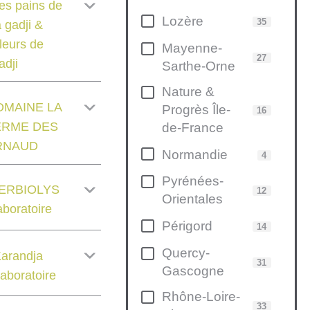
es pains de
Lozère
35
a gadji &
leurs de
Mayenne-
27
adji
Sarthe-Orne
Nature &
OMAINE LA
Progrès Île-
16
ERME DES
de-France
RNAUD
Normandie
4
Pyrénées-
ERBIOLYS
12
Orientales
aboratoire
Périgord
14
Quercy-
arandja
31
Gascogne
aboratoire
Rhône-Loire-
33