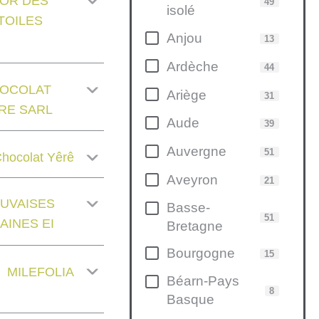
 OR DES
49
isolé
TOILES
Anjou
13
Ardèche
44
OCOLAT
Ariège
31
RE SARL
Aude
39
Auvergne
51
hocolat Yêrê
Aveyron
21
UVAISES
Basse-
51
AINES EI
Bretagne
Bourgogne
15
MILEFOLIA
Béarn-Pays
8
Basque