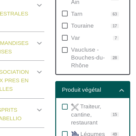
Ain
Tarn
ESTRALES
63
Touraine
17
Var
7
MANDISES
Vaucluse -
ISES
Bouches-du-
28
Rhône
SOCIATION
X PRES EN
LLES
Produit végétal
Traiteur,
SPRITS
cantine,
15
'ABELLIO
restaurant
Légumes
49