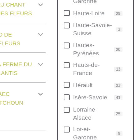
Garonne
AU CHANT
Haute-Loire
DES FLEURS
29
Haute-Savoie-
3
Suisse
O DE
FLEURS
Hautes-
20
Pyrénées
A FERME DU
Hauts-de-
13
France
LANTIS
Hérault
23
AEC
Isère-Savoie
41
ITCHOUN
Lorraine-
25
Alsace
Lot-et-
9
Garonne