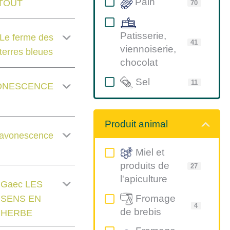
Pain
TOUT
70
Patisserie,
Le ferme des
41
viennoiserie,
terres bleues
chocolat
Sel
11
ONESCENCE
Produit animal
avonescence
Miel et
produits de
27
l'apiculture
Gaec LES
Fromage
SENS EN
4
de brebis
HERBE