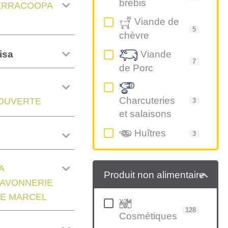
brebis
ERRACOOPA
Viande de
5
chèvre
isa
Viande
7
de Porc
Charcuteries
OUVERTE
3
et salaisons
Huîtres
3
e
A
Produit non alimentaire
AVONNERIE
E MARCEL
128
Cosmétiques