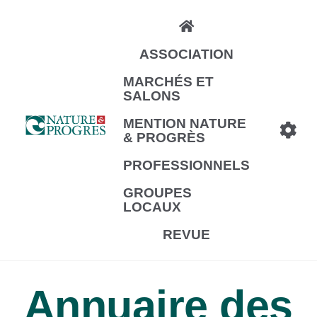
Aller
au
ASSOCIATION
contenu
principal
MARCHÉS ET
SALONS
MENTION NATURE
& PROGRÈS
PROFESSIONNELS
GROUPES
LOCAUX
REVUE
Annuaire des