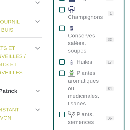
1
Champignons
FOURNIL
 BUIS
Conserves
32
salées,
TS ET
soupes
VEILLES /
Huiles
17
TS ET
VEILLES
Plantes
aromatiques
ou
84
atrick
médicinales,
tisanes
INSTANT
Plants,
AVON
36
semences