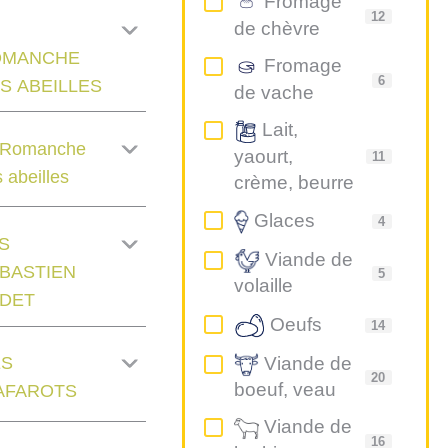
Fromage
12
de chèvre
OMANCHE
Fromage
6
S ABEILLES
de vache
Lait,
 Romanche
yaourt,
11
 abeilles
crème, beurre
Glaces
4
S
Viande de
BASTIEN
5
volaille
DET
Oeufs
14
Viande de
ES
20
boeuf, veau
AFAROTS
Viande de
16