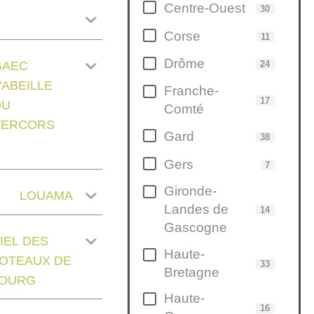
Centre-Ouest
30
Corse
11
Drôme
GAEC
24
'ABEILLE
Franche-
17
DU
Comté
VERCORS
Gard
38
Gers
7
Gironde-
LOUAMA
Landes de
14
Gascogne
IEL DES
Haute-
OTEAUX DE
33
Bretagne
OURG
Haute-
16