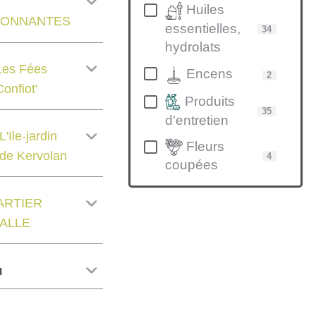
Huiles
SONNANTES
essentielles,
34
hydrolats
Les Fées
Encens
2
Confiot'
Produits
35
d'entretien
L'Ile-jardin
Fleurs
de Kervolan
4
coupées
ARTIER
ALLE
eu