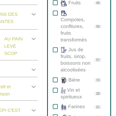
Fruits
45
INS DES
Compotes,
ANTES
confitures,
50
fruits
AU PAIN
transformés
LEVE
Jus de
SCOP
fruits, sirop,
57
boissons non
alcoolisées
Bière
33
ell et
Vin et
rasin
28
spiritueux
Farines
21
EPI C'EST