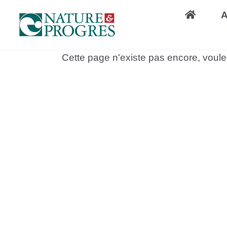
Aller
A
au
contenu
principal
Cette page n'existe pas encore, voul