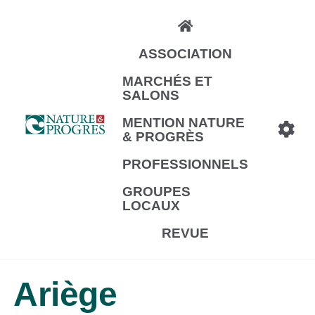
Aller
au
ASSOCIATION
contenu
principal
MARCHÉS ET
SALONS
MENTION NATURE
& PROGRÈS
PROFESSIONNELS
GROUPES
LOCAUX
REVUE
Ariège