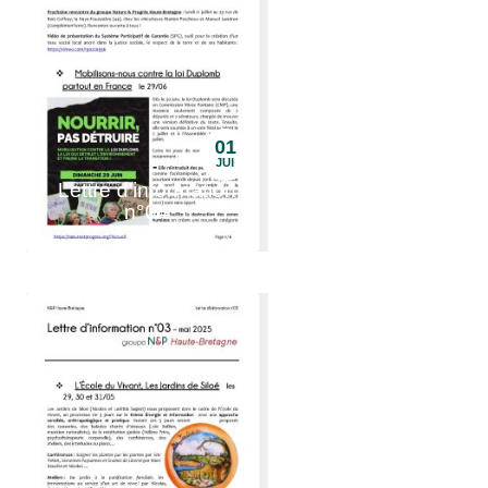
01
JUI
Lettre d'information
n°04