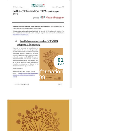
01
AVR
Lettre d'information
n°09