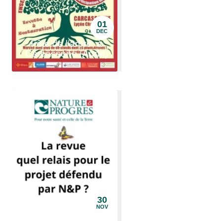
01
DEC
Fête de l’arbre, à
Carcassone (Aude)
30
NOV
Enquête