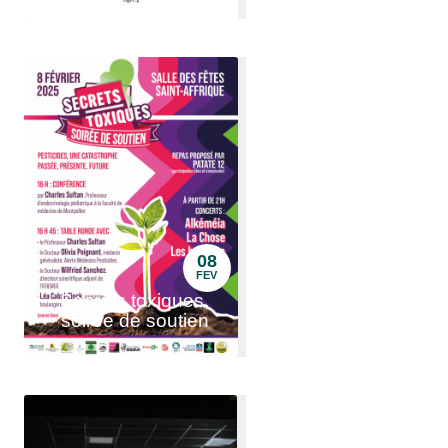
08
FEV
Secrets toxiques,
soirée de soutien