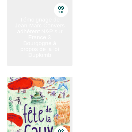
09
JUL
Témoignage de
Jean-Marc Convers
adhérent N&P sur
France 3
Bourgogne à
propos de la loi
Duplomb
02