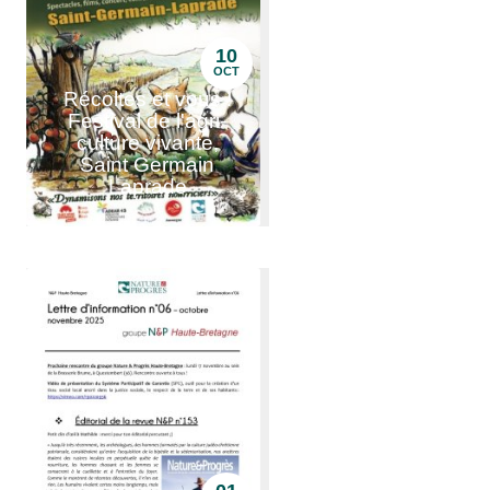
10
OCT
Récoltes et vous !
Festival de l'agri-
culture vivante,
Saint Germain
Laprade