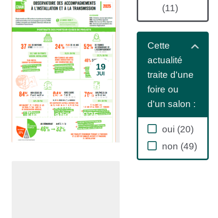
(
11
)
Cette
actualité
19
traite d'une
JUI
Observatoire des
foire ou
accompagnements
d'un salon :
et transmissions à
l'installation 2025 -
Civam
oui
(
20
)
non
(
49
)