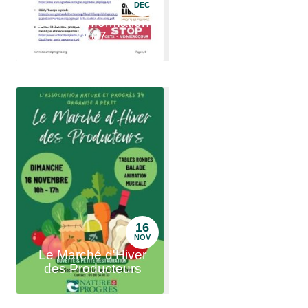
DEC
Lettre d'information
n°07
16
NOV
Le Marché d'Hiver
des Producteurs