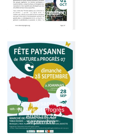
01
OCT
Lettre d'information
n°06
28
SEP
Fête paysanne de
Nature et Progrès
Ardèche 28
septembre