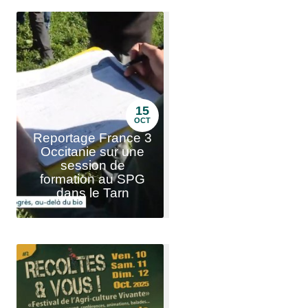
15
OCT
Reportage France 3
Occitanie sur une
session de
formation au SPG
dans le Tarn