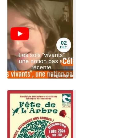
02
DEC
Les sols “vivants”
une notion pas si
récente