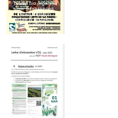
bières bio organisé
par 6 brasseries
sous mention
Nature & Progrès en
Occitanie
01
MAR
Lettre d'information
n°01