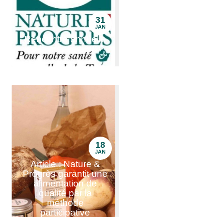
31
JAN
Rencontre annuelle
de la mention N&P
18
JAN
Article : Nature &
Progrès garantit une
alimentation de
qualité par la
méthode
participative