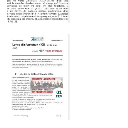
dermatose
nodulaire
contagieuse
01
FEV
Lettre d'information
n°08