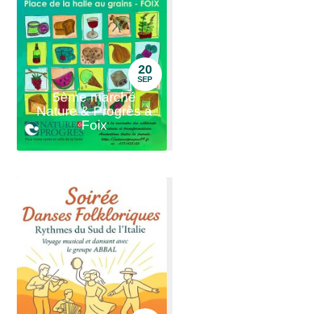
20
SEP
5ème marché
Nature & Progrès à
Foix