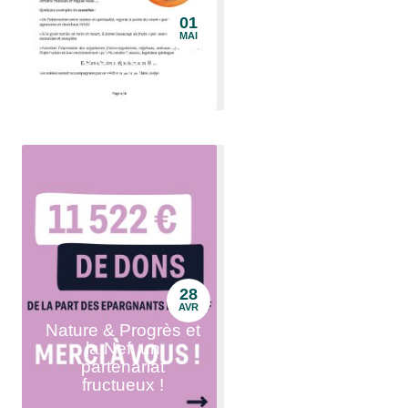
01
MAI
Lettre d'information
n°03
28
AVR
Nature & Progrès et
la Nef, un
partenariat
fructueux !