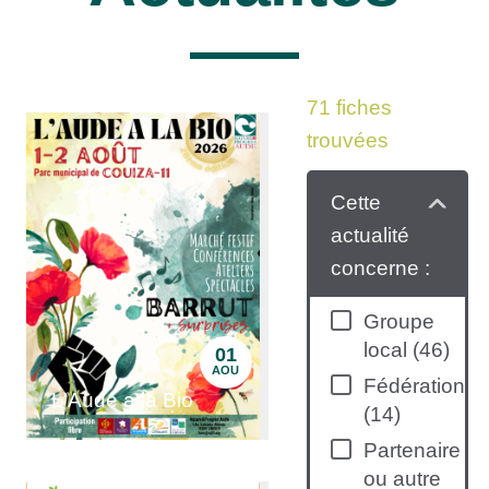
71
fiches
trouvées
Cette
actualité
concerne :
Groupe
local
(
46
)
01
AOU
Fédération
L'Aude a la Bio
(
14
)
Partenaire
ou autre