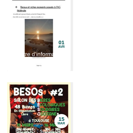
01
AVR
Lettre d'information
n°02
15
MAR
BESOS : salon des