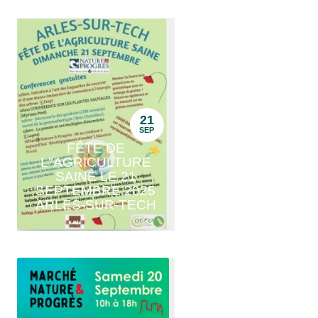
21
SEP
FÊTE DE
L"AGRICULTURE
SAINE LE 21
SEPTEMBRE 2025
ARLES-SUR-TECH