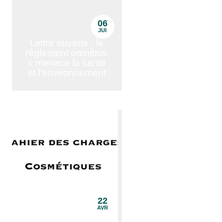
06
JUI
Lettre ouverte : le
règlement omnibus
x menace la santé
et l’environnement
22
AVR
Et si vous regardiez