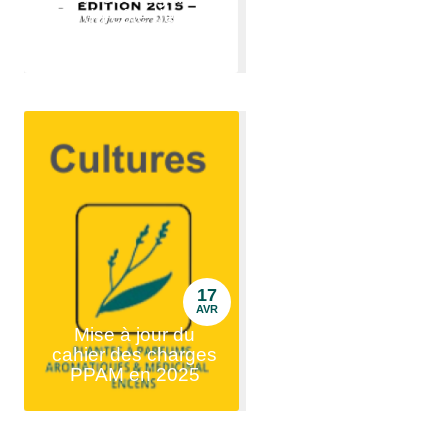
du côté des
cosmétiques N&P ?
17
AVR
Mise à jour du
cahier des charges
PPAM en 2025