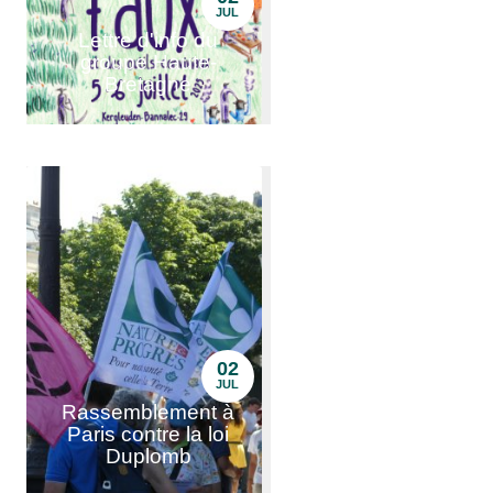
JUL
Lettre d'info du
groupe Haute-
Bretagne
02
JUL
Rassemblement à
Paris contre la loi
Duplomb