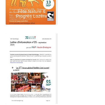
13
SEP
Fête Nature &
Progrès Lozère
01
SEP
Lettre d'information
n°05